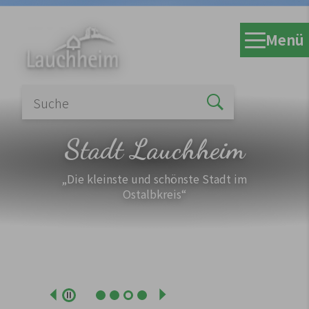
Zum Hauptinhalt springen
Menü
Stadt Lauchheim
„Die kleinste und schönste Stadt im
Ostalbkreis“
Zurück
Weiter