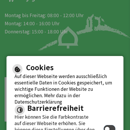
Montag bis Freitag: 08:00 - 12:00 Uhr
Montag: 14:00 - 16:00 Uhr
Donnerstag: 15:00 - 18:00 Uhr
Cookies
Auf dieser Webseite werden ausschließlich
essentielle Daten in Cookies gespeichert, um
Leichte Sprache
wichtige Funktionen der Website zu
ermöglichen. Mehr dazu in der
Gebärdensprache
Datenschutzerklärung
Barrierefreiheit
Barrierefreie Ansicht
Hier können Sie die Farbkontraste
auf dieser Webseite erhöhen. Sie
können diese Einstellungen über den