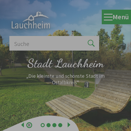
Zum Hauptinhalt springen
Menü
Stadt Lauchheim
„Die kleinste und schönste Stadt im
Ostalbkreis“
Zurück
Weiter