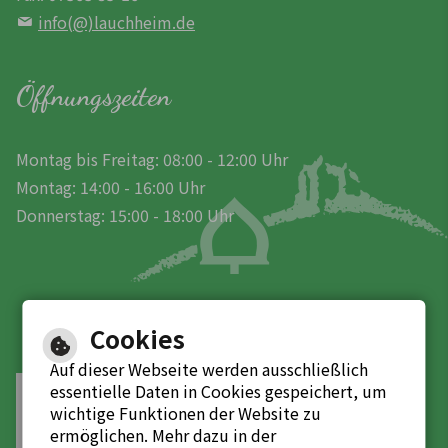
info(@)lauchheim.de
Öffnungszeiten
Montag bis Freitag: 08:00 - 12:00 Uhr
Montag: 14:00 - 16:00 Uhr
Donnerstag: 15:00 - 18:00 Uhr
Cookies
Auf dieser Webseite werden ausschließlich
essentielle Daten in Cookies gespeichert, um
Leichte Sprache
wichtige Funktionen der Website zu
ermöglichen. Mehr dazu in der