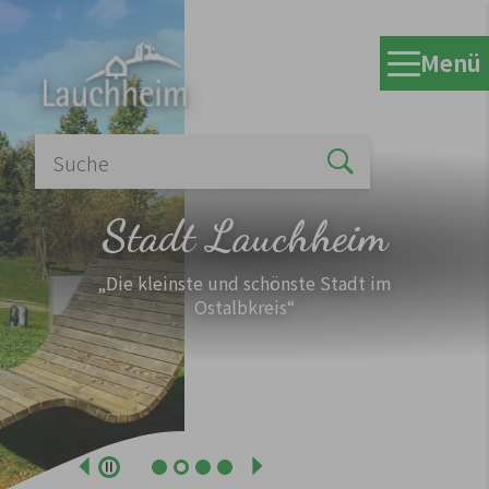
Zum Hauptinhalt springen
Menü
Stadt Lauchheim
„Die kleinste und schönste Stadt im
Ostalbkreis“
Zurück
Weiter