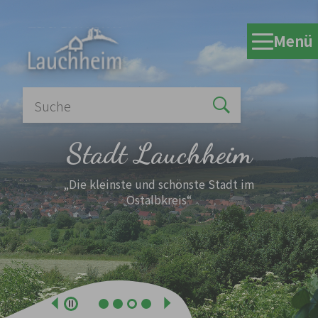
Zum Hauptinhalt springen
Menü
Stadt Lauchheim
„Die kleinste und schönste Stadt im
Ostalbkreis“
Zurück
Weiter