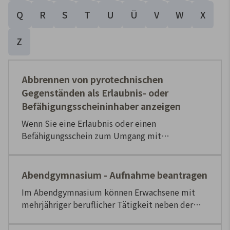
Q
R
S
T
U
Ü
V
W
X
Z
Abbrennen von pyrotechnischen
Gegenständen als Erlaubnis- oder
Befähigungsscheininhaber anzeigen
Wenn Sie eine Erlaubnis oder einen
Befähigungsschein zum Umgang mit
pyrotechnischen Gegenständen besitzen und ein
Feuerwerk abbrennen möchten, dann müssen
Sie dies der zuständigen Behörde anzeigen. Die
Abendgymnasium - Aufnahme beantragen
Gemeinde-/Stadtverwaltung des Abbrennortes
Im Abendgymnasium können Erwachsene mit
als Ortspolizeibehörde. oder keiner
mehrjähriger beruflicher Tätigkeit neben der
Arbeit die allgemeine Hochschulreife erlangen.
Der Unterricht findet normalerweise abends